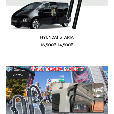
HYUNDAI STARIA
Original
Current
16,500
฿
14,500
฿
price
price
was:
is:
16,500฿.
14,500฿.
16.7%