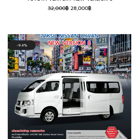
Original
Current
32,000
฿
28,000
฿
price
price
was:
is:
32,000฿.
28,000฿.
9.4%