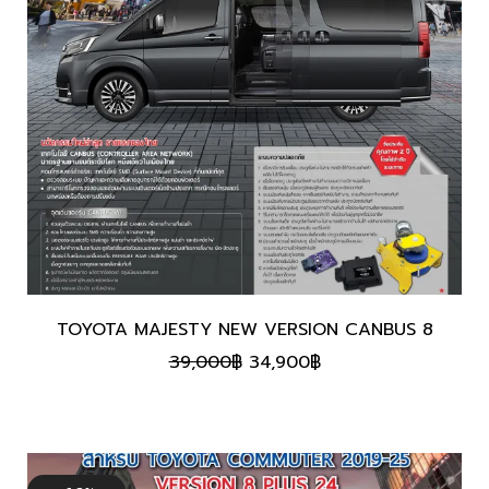
TOYOTA MAJESTY NEW VERSION CANBUS 8
Original
Current
39,000
฿
34,900
฿
price
price
was:
is:
39,000฿.
34,900฿.