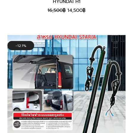
HYUNDAI H1
Original
Current
16,500
฿
14,500
฿
price
price
was:
is:
16,500฿.
14,500฿.
12.1%