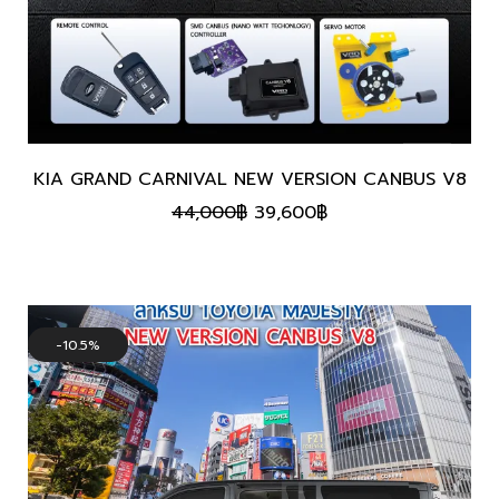
KIA GRAND CARNIVAL NEW VERSION CANBUS V8
Original
Current
44,000
฿
39,600
฿
price
price
was:
is:
44,000฿.
39,600฿.
10.5%