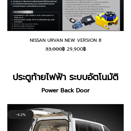
NISSAN URVAN NEW VERSION 8
Original
Current
33,000
฿
29,900
฿
price
price
was:
is:
33,000฿.
29,900฿.
ประตูท้ายไฟฟ้า ระบบอัตโนมัติ
Power Back Door
4.2%