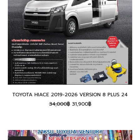
TOYOTA HIACE 2019-2026 VERSION 8 PLUS 24
Original
Current
34,000
฿
31,900
฿
price
price
was:
is:
34,000฿.
31,900฿.