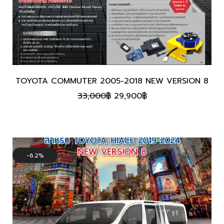
TOYOTA COMMUTER 2005-2018 NEW VERSION 8
Original
Current
33,000
฿
29,900
฿
price
price
was:
is:
33,000฿.
29,900฿.
6.2%