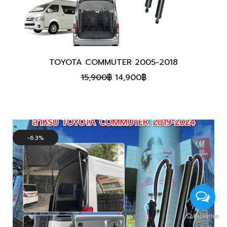
TOYOTA COMMUTER 2005-2018
Original
Current
15,900
฿
14,900
฿
price
price
was:
is:
15,900฿.
14,900฿.
6.3%