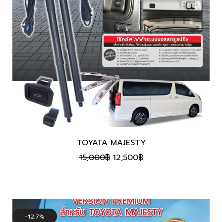
TOYATA MAJESTY
Original
Current
15,000
฿
12,500
฿
price
price
was:
is:
15,000฿.
12,500฿.
12.7%