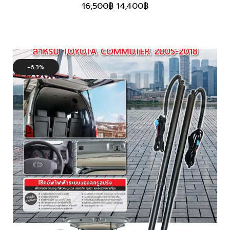
Original
Current
16,500
฿
14,400
฿
price
price
was:
is:
16,500฿.
14,400฿.
6.3%