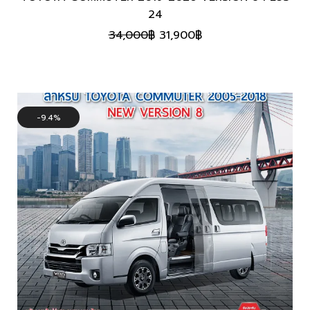
24
Original
Current
34,000
฿
31,900
฿
price
price
was:
is:
34,000฿.
31,900฿.
9.4%