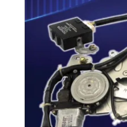
พาราไดซ์
พาราไดซ์