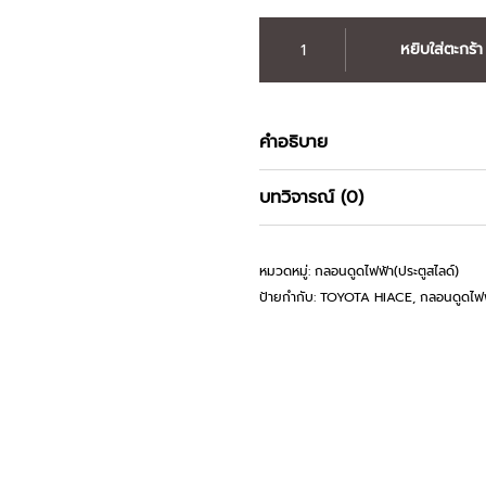
จำนวน
หยิบใส่ตะกร้า
กลอน
ประตู
สไลด์
ดูด
คำอธิบาย
ไฟฟ้า
สำหรับ
รถ
บทวิจารณ์ (0)
ตู้
TOYOTA
HIACE
หมวดหมู่:
กลอนดูดไฟฟ้า(ประตูสไลด์)
2019-
ป้ายกำกับ:
TOYOTA HIACE
,
กลอนดูดไฟฟ
22
ชิ้น