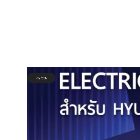
ตู้
ตู้
|
|
12.5%
แวน
แวน