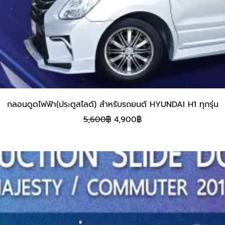
กลอนดูดไฟฟ้า(ประตูสไลด์) สำหรับรถยนต์ HYUNDAI H1 ทุกรุ่น
Original
Current
5,600
฿
4,900
฿
price
price
was:
is:
5,600฿.
4,900฿.