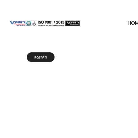
ประตู
ประตู
HO
ลดราคา!
สไลด์
สไลด์
|
|