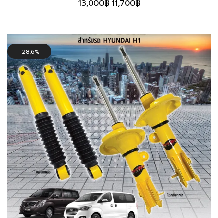
Original
Current
13,000
฿
11,700
฿
price
price
was:
is:
13,000฿.
11,700฿.
28.6%