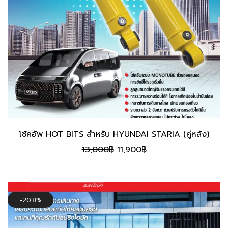
โช้คอัพ HOT BITS สําหรับ HYUNDAI STARIA (คู่หลัง)
Original
Current
13,000
฿
11,900
฿
price
price
was:
is:
13,000฿.
11,900฿.
20.8%