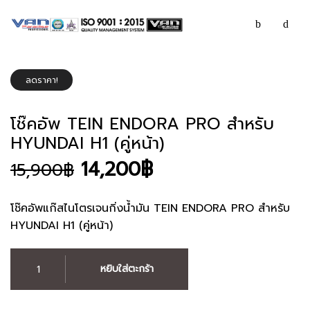
ลดราคา!
โช๊คอัพ TEIN ENDORA PRO สำหรับ
HYUNDAI H1 (คู่หน้า)
Original
Current
14,200
฿
15,900
฿
price
price
was:
is:
โช๊คอัพแก๊สไนโตรเจนกิ่งน้ำมัน TEIN ENDORA PRO สำหรับ
15,900฿.
14,200฿.
HYUNDAI H1 (คู่หน้า)
จำนวน
หยิบใส่ตะกร้า
โช๊
คอัพ
TEIN