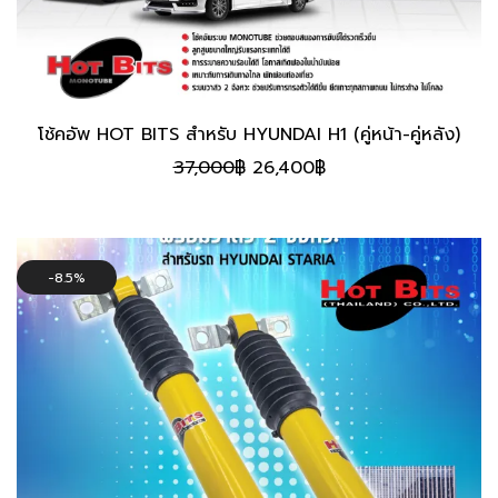
โช้คอัพ HOT BITS สําหรับ HYUNDAI H1 (คู่หน้า-คู่หลัง)
Original
Current
37,000
฿
26,400
฿
price
price
was:
is:
37,000฿.
26,400฿.
8.5%