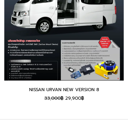
NISSAN URVAN NEW VERSION 8
Original
Current
33,000
฿
29,900
฿
price
price
was:
is:
33,000฿.
29,900฿.