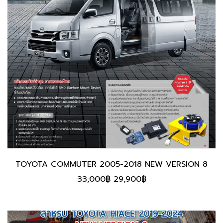
TOYOTA COMMUTER 2005-2018 NEW VERSION 8
Original
Current
33,000
฿
29,900
฿
price
price
was:
is:
33,000฿.
29,900฿.