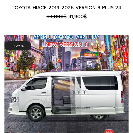
TOYOTA HIACE 2019-2026 VERSION 8 PLUS 24
Original
Current
34,000
฿
31,900
฿
price
price
was:
is:
34,000฿.
31,900฿.
12.5%