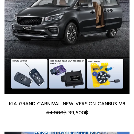
KIA GRAND CARNIVAL NEW VERSION CANBUS V8
Original
Current
44,000
฿
39,600
฿
price
price
was:
is:
44,000฿.
39,600฿.