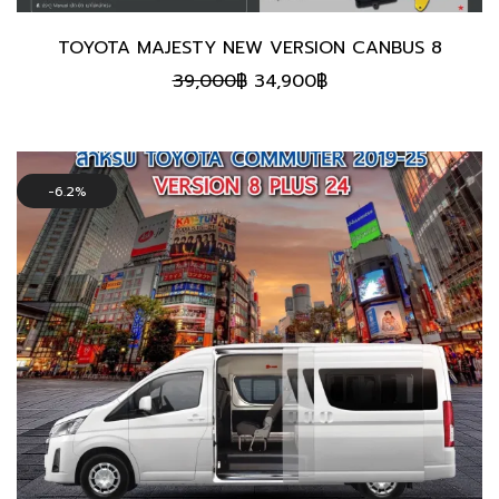
TOYOTA MAJESTY NEW VERSION CANBUS 8
Original
Current
39,000
฿
34,900
฿
price
price
was:
is:
39,000฿.
34,900฿.
6.2%