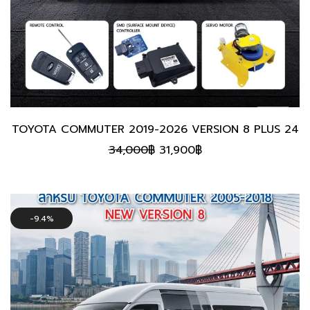
TOYOTA COMMUTER 2019-2026 VERSION 8 PLUS 24
Original
Current
34,000
฿
31,900
฿
price
price
was:
is:
34,000฿.
31,900฿.
9.4%