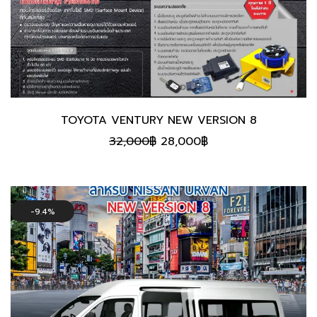
TOYOTA VENTURY NEW VERSION 8
Original
Current
32,000
฿
28,000
฿
price
price
was:
is:
32,000฿.
28,000฿.
9.4%