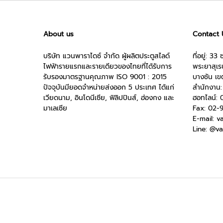
About us
Contact 
ไฟฟ้า
ไฟฟ้า
บริษัท แวนพาราไดซ์ จำกัด ผู้ผลิตประตูสไลด์
ที่อยู่: 
ไฟฟ้ารายแรกและรายเดียวของไทยที่ได้รับการ
พระยาสุเร
รับรองมาตรฐานคุณภาพ ISO 9001 : 2015
บางชัน เ
ปัจจุบันมียอดจำหน่ายส่งออก 5 ประเทศ ได้แก่
สำนักงาน
เวียดนาม, อินโดนีเซีย, ฟิลิปปินส์, ฮ่องกง และ
ฮอทไลน์: 
มาเลเซีย
Fax: 02-
|
|
E-mail:
v
Line:
@va
รถ
รถ