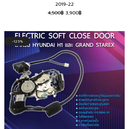
2019-22
Original
Current
4,500
฿
3,900
฿
price
price
was:
is:
4,500฿.
3,900฿.
12.5%