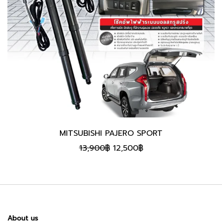
MITSUBISHI PAJERO SPORT
Original
Current
13,900
฿
12,500
฿
price
price
was:
is:
13,900฿.
12,500฿.
About us