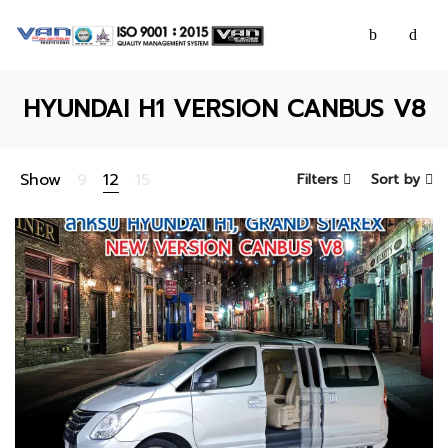
HYUNDAI H1 VERSION CANBUS V8
Show
9
12
15
Filters
Sort by