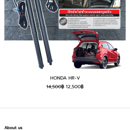
HONDA HR-V
Original
Current
14,500
฿
12,500
฿
price
price
was:
is:
14,500฿.
12,500฿.
About us