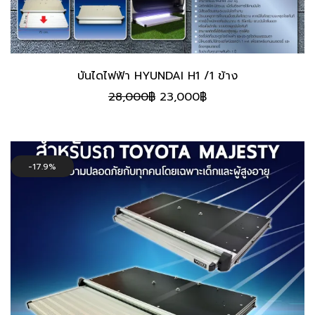
บันไดไฟฟ้า HYUNDAI H1 /1 ข้าง
Original
Current
28,000
฿
23,000
฿
price
price
was:
is:
28,000฿.
23,000฿.
17.9%