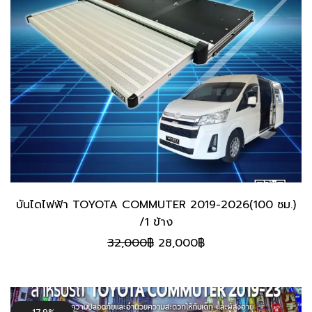
บันไดไฟฟ้า TOYOTA COMMUTER 2019-2026(100 ซม.)
/1 ข้าง
Original
Current
32,000
฿
28,000
฿
price
price
was:
is:
32,000฿.
28,000฿.
17.9%