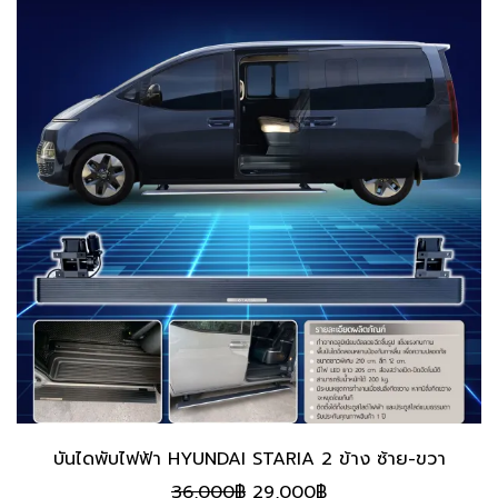
บันไดพับไฟฟ้า HYUNDAI STARIA 2 ข้าง ซ้าย-ขวา
Original
Current
36,000
฿
29,000
฿