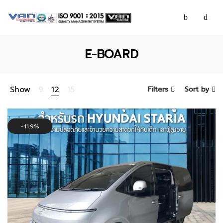
E-BOARD
Show
9
12
15
Filters
Sort by
11.9%