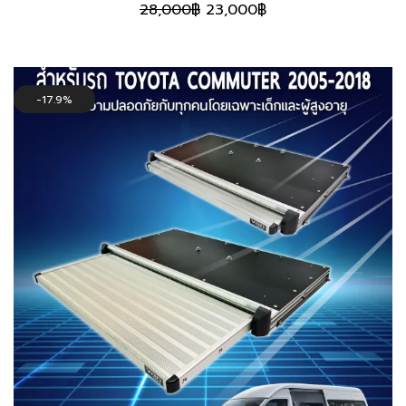
Original
Current
28,000
฿
23,000
฿
price
price
was:
is:
28,000฿.
23,000฿.
17.9%