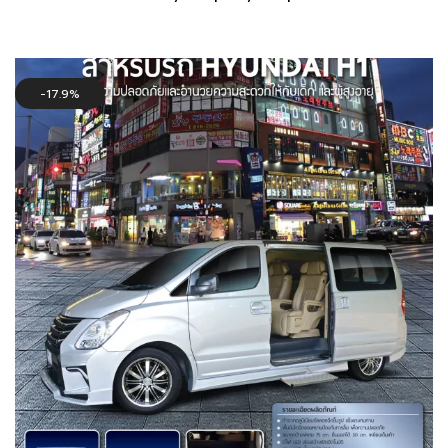
price
price
was:
is:
36,000฿.
29,000฿.
17.9%