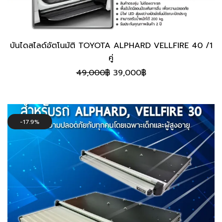
บันไดสไลด์อัตโนมัติ TOYOTA ALPHARD VELLFIRE 40 /1
คู่
Original
Current
49,000
฿
39,000
฿
price
price
was:
is:
49,000฿.
39,000฿.
17.9%