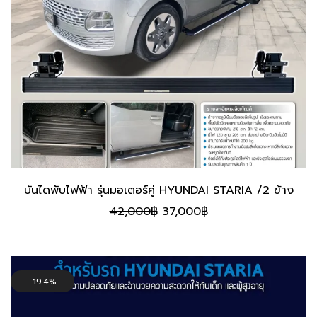
บันไดพับไฟฟ้า รุ่นมอเตอร์คู่ HYUNDAI STARIA /2 ข้าง
Original
Current
42,000
฿
37,000
฿
price
price
was:
is:
42,000฿.
37,000฿.
19.4%