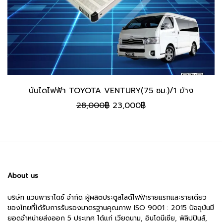
บันไดไฟฟ้า TOYOTA VENTURY(75 ซม.)/1 ข้าง
Original
Current
28,000
฿
23,000
฿
price
price
was:
is:
28,000฿.
23,000฿.
About us
บริษัท แวนพาราไดซ์ จำกัด ผู้ผลิตประตูสไลด์ไฟฟ้ารายแรกและรายเดียว
ของไทยที่ได้รับการรับรองมาตรฐานคุณภาพ ISO 9001 : 2015 ปัจจุบันมี
ยอดจำหน่ายส่งออก 5 ประเทศ ได้แก่ เวียดนาม, อินโดนีเซีย, ฟิลิปปินส์,