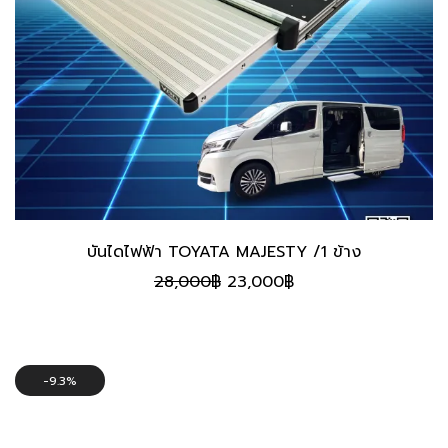
บันไดไฟฟ้า TOYATA MAJESTY /1 ข้าง
Original
Current
28,000
฿
23,000
฿
price
price
was:
is:
28,000฿.
23,000฿.
9.3%