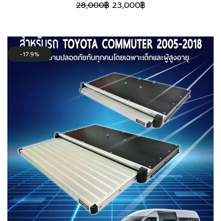
Original
Current
28,000
฿
23,000
฿
price
price
was:
is:
28,000฿.
23,000฿.
17.9%