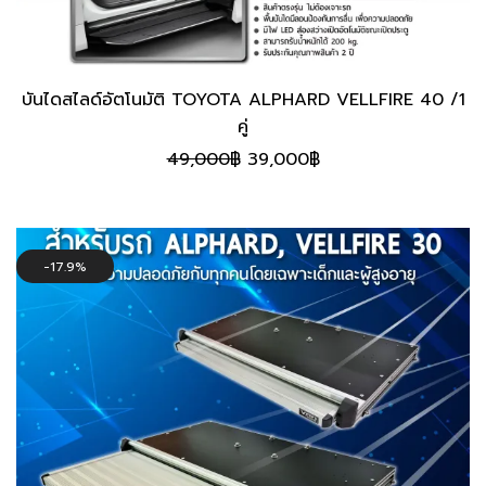
บันไดสไลด์อัตโนมัติ TOYOTA ALPHARD VELLFIRE 40 /1
คู่
Original
Current
49,000
฿
39,000
฿
price
price
was:
is:
49,000฿.
39,000฿.
17.9%