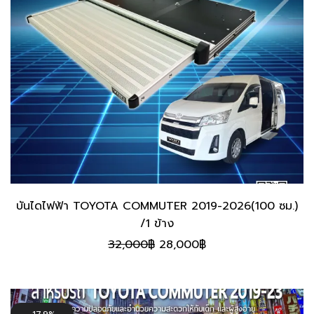
บันไดไฟฟ้า TOYOTA COMMUTER 2019-2026(100 ซม.)
/1 ข้าง
Original
Current
32,000
฿
28,000
฿
price
price
was:
is:
32,000฿.
28,000฿.
17.9%