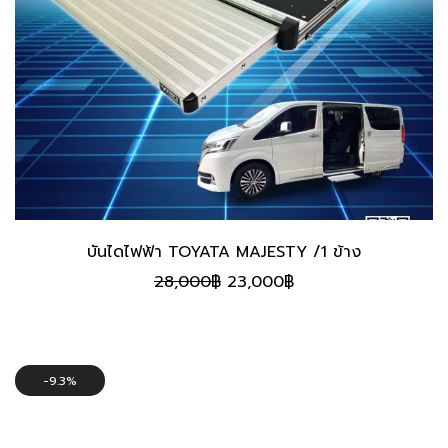
บันไดไฟฟ้า TOYATA MAJESTY /1 ข้าง
Original
Current
28,000
฿
23,000
฿
price
price
was:
is:
28,000฿.
23,000฿.
9.3%