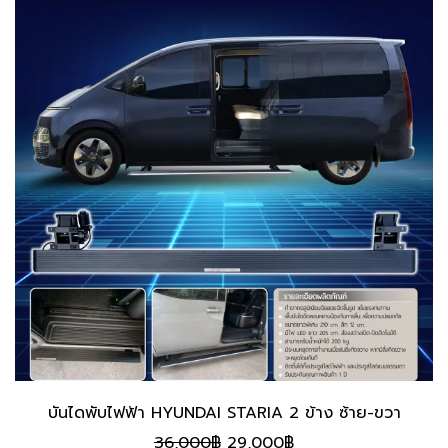
บันไดพับไฟฟ้า HYUNDAI STARIA 2 ข้าง ซ้าย-ขวา
Original
Current
36,000
฿
29,000
฿