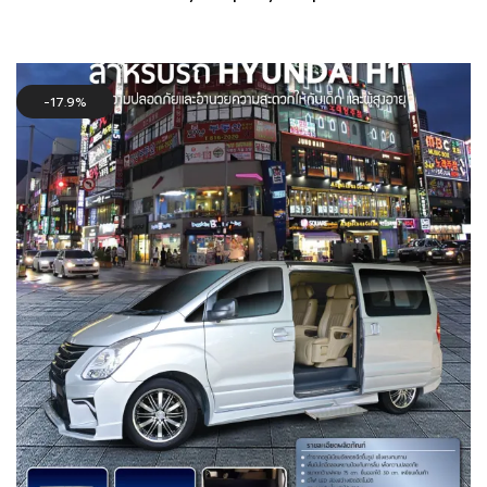
price
price
was:
is:
36,000฿.
29,000฿.
17.9%