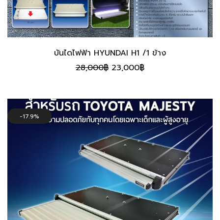
บันไดไฟฟ้า HYUNDAI H1 /1 ข้าง
Original
Current
28,000
฿
23,000
฿
price
price
was:
is:
28,000฿.
23,000฿.
17.9%