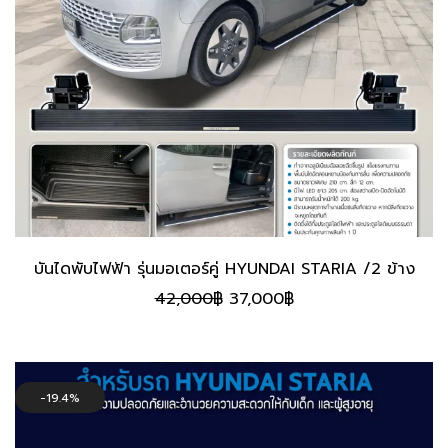
บันไดพับไฟฟ้า รุ่นมอเตอร์คู่ HYUNDAI STARIA /2 ข้าง
Original
Current
42,000
฿
37,000
฿
price
price
was:
is:
42,000฿.
37,000฿.
19.4%