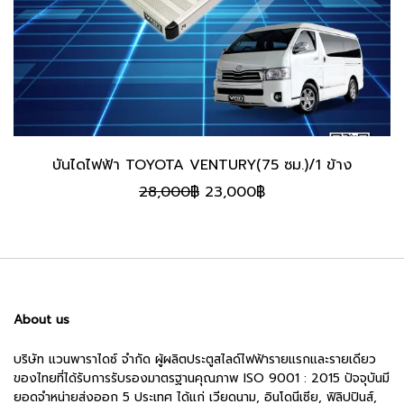
บันไดไฟฟ้า TOYOTA VENTURY(75 ซม.)/1 ข้าง
Original
Current
28,000
฿
23,000
฿
price
price
was:
is:
28,000฿.
23,000฿.
About us
บริษัท แวนพาราไดซ์ จำกัด ผู้ผลิตประตูสไลด์ไฟฟ้ารายแรกและรายเดียว
ของไทยที่ได้รับการรับรองมาตรฐานคุณภาพ ISO 9001 : 2015 ปัจจุบันมี
ยอดจำหน่ายส่งออก 5 ประเทศ ได้แก่ เวียดนาม, อินโดนีเซีย, ฟิลิปปินส์,