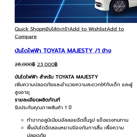
Quick Shop
หยิบใส่ตะกร้า
Add to Wishlist
Add to
Compare
บันไดไฟฟ้า TOYATA MAJESTY /1 ข้าง
Original
Current
28,000
฿
23,000
฿
price
price
บันไดไฟฟ้า สำหรับ TOYATA MAJESTY
was:
is:
เพิ่มความปลอดภัยและอำนวยความสะดวกให้กับเด็ก และผู้
28,000฿.
23,000฿.
สูงอายุ
รายละเอียดผลิตภัณฑ์
รับประกันคุณภาพสินค้า 1 ปี
ทำจากอลูมิเนียมอัลลอยฉีดขึ้นรูป แข็งแรงทนทาน
พื้นบันไดฉีดลอนหยาบป้องกันการลื่น เพื่อความ
ปลอดภัย