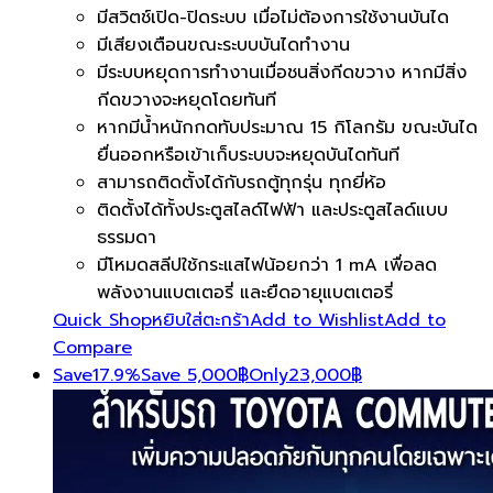
มีสวิตช์เปิด-ปิดระบบ เมื่อไม่ต้องการใช้งานบันได
มีเสียงเตือนขณะระบบบันไดทำงาน
มีระบบหยุดการทำงานเมื่อชนสิ่งกีดขวาง หากมีสิ่ง
กีดขวางจะหยุดโดยทันที
หากมีน้ำหนักกดทับประมาณ 15 กิโลกรัม ขณะบันได
ยื่นออกหรือเข้าเก็บระบบจะหยุดบันไดทันที
สามารถติดตั้งได้กับรถตู้ทุกรุ่น ทุกยี่ห้อ
ติดตั้งได้ทั้งประตูสไลด์ไฟฟ้า และประตูสไลด์แบบ
ธรรมดา
มีโหมดสลีปใช้กระแสไฟน้อยกว่า 1 mA เพื่อลด
พลังงานแบตเตอรี่ และยืดอายุแบตเตอรี่
Quick Shop
หยิบใส่ตะกร้า
Add to Wishlist
Add to
Compare
Save
17.9%
Save
5,000
฿
Only
23,000
฿