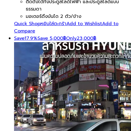
ติดตั้งได้ทั้งประตูสไลด์ไฟฟ้า และประตูสไลด์แบบ
ธรรมดา
มอเตอร์ดึงบันได 2 ตัว/ข้าง
Quick Shop
หยิบใส่ตะกร้า
Add to Wishlist
Add to
Compare
Save
17.9%
Save
5,000
฿
Only
23,000
฿