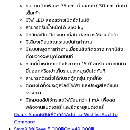
ขนาดกว้างพิเศษ 75 cm. ยื่นออกได้ 30 cm. ยืนได้
เต็มเท้า
มีไฟ LED สองสว่างเปิดอัตโนมัติ
สามารถรับน้ำหนักได้ 250 kg.
มีสวิตช์เปิด-ปิดระบบ เมื่อไม่ต้องการใช้งานบันได
มีเสียงเตือนขณะระบบบันไดทำงาน
มีระบบหยุดการทำงานเมื่อชนสิ่งกีดขวาง หากมีสิ่ง
กีดขวางจะหยุดโดยทันที
หากมีน้ำหนักกดทับประมาณ 15 กิโลกรัม ขณะบันได
ยื่นออกหรือเข้าเก็บระบบจะหยุดบันไดทันที
สามารถติดตั้งได้กับรถตู้ทุกรุ่น ทุกยี่ห้อ
ติดตั้งได้ทั้งประตูสไลด์ไฟฟ้า และประตูสไลด์แบบ
ธรรมดา
มีโหมดสลีปใช้กระแสไฟน้อยกว่า 1 mA เพื่อลด
พลังงานแบตเตอรี่ และยืดอายุแบตเตอรี่
Quick Shop
หยิบใส่ตะกร้า
Add to Wishlist
Add to
Compare
Save
9.3%
Save
5,000
฿
Only
49,000
฿