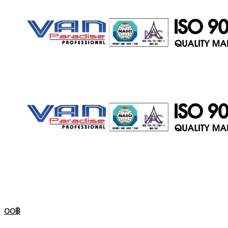
ประตู
สไลด์
ประตู
0
0
฿