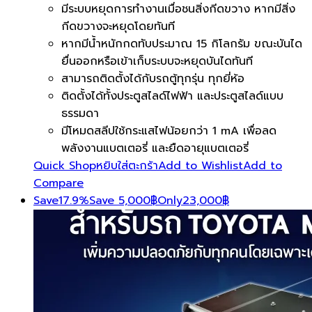
มีระบบหยุดการทำงานเมื่อชนสิ่งกีดขวาง หากมีสิ่ง
กีดขวางจะหยุดโดยทันที
หากมีน้ำหนักกดทับประมาณ 15 กิโลกรัม ขณะบันได
ยื่นออกหรือเข้าเก็บระบบจะหยุดบันไดทันที
สามารถติดตั้งได้กับรถตู้ทุกรุ่น ทุกยี่ห้อ
ติดตั้งได้ทั้งประตูสไลด์ไฟฟ้า และประตูสไลด์แบบ
ธรรมดา
มีโหมดสลีปใช้กระแสไฟน้อยกว่า 1 mA เพื่อลด
พลังงานแบตเตอรี่ และยืดอายุแบตเตอรี่
Quick Shop
หยิบใส่ตะกร้า
Add to Wishlist
Add to
Compare
Save
17.9%
Save
5,000
฿
Only
23,000
฿