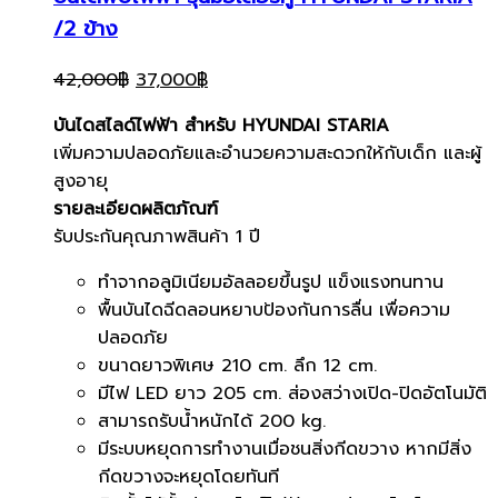
/2 ข้าง
Original
Current
42,000
฿
37,000
฿
price
price
บันไดสไลด์ไฟฟ้า สำหรับ HYUNDAI STARIA
was:
is:
เพิ่มความปลอดภัยและอำนวยความสะดวกให้กับเด็ก และผู้
42,000฿.
37,000฿.
สูงอายุ
รายละเอียดผลิตภัณฑ์
รับประกันคุณภาพสินค้า 1 ปี
ทําจากอลูมิเนียมอัลลอยขึ้นรูป แข็งแรงทนทาน
พื้นบันไดฉีดลอนหยาบป้องกันการลื่น เพื่อความ
ปลอดภัย
ขนาดยาวพิเศษ 210 cm. ลึก 12 cm.
มีไฟ LED ยาว 205 cm. ส่องสว่างเปิด-ปิดอัตโนมัติ
สามารถรับนํ้าหนักได้ 200 kg.
มีระบบหยุดการทำงานเมื่อชนสิ่งกีดขวาง หากมีสิ่ง
กีดขวางจะหยุดโดยทันที