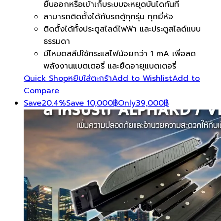
ยื่นออกหรือเข้าเก็บระบบจะหยุดบันไดทันที
สามารถติดตั้งได้กับรถตู้ทุกรุ่น ทุกยี่ห้อ
ติดตั้งได้ทั้งประตูสไลด์ไฟฟ้า และประตูสไลด์แบบ
ธรรมดา
มีโหมดสลีปใช้กระแสไฟน้อยกว่า 1 mA เพื่อลด
พลังงานแบตเตอรี่ และยืดอายุแบตเตอรี่
Quick Shop
หยิบใส่ตะกร้า
Add to Wishlist
Add to
Compare
Save
20.4%
Save
10,000
฿
Only
39,000
฿