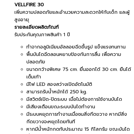
VELLFIRE 30
54,000฿.
49,000฿.
เพิ่มความปลอดภัยและอำนวยความสะดวกให้กับเด็ก และผู้
สูงอายุ
รายละเอียดผลิตภัณฑ์
รับประกันคุณภาพสินค้า 1 ปี
ทำจากอลูมิเนียมอัลลอยฉีดขึ้นรูป แข็งแรงทนทาน
พื้นบันไดฉีดลอนหยาบป้องกันการลื่น เพื่อความ
ปลอดภัย
ขนาดกว้างพิเศษ 75 cm. ยื่นออกได้ 30 cm. ยืนได้
เต็มเท้า
มีไฟ LED สองสว่างเปิดอัตโนมัติ
สามารถรับน้ำหนักได้ 250 kg.
มีสวิตช์เปิด-ปิดระบบ เมื่อไม่ต้องการใช้งานบันได
มีเสียงเตือนขณะระบบบันไดทำงาน
มีระบบหยุดการทำงานเมื่อชนสิ่งกีดขวาง หากมีสิ่ง
กีดขวางจะหยุดโดยทันที
หากมีน้ำหนักกดทับประมาณ 15 กิโลกรัม ขณะบันได