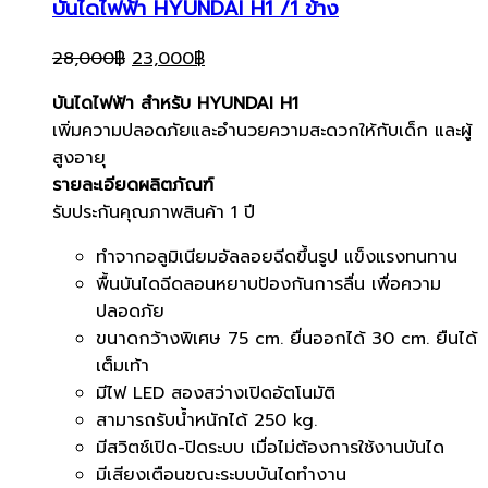
บันไดไฟฟ้า HYUNDAI H1 /1 ข้าง
Original
Current
28,000
฿
23,000
฿
price
price
บันไดไฟฟ้า สำหรับ HYUNDAI H1
was:
is:
เพิ่มความปลอดภัยและอำนวยความสะดวกให้กับเด็ก และผู้
28,000฿.
23,000฿.
สูงอายุ
รายละเอียดผลิตภัณฑ์
รับประกันคุณภาพสินค้า 1 ปี
ทำจากอลูมิเนียมอัลลอยฉีดขึ้นรูป แข็งแรงทนทาน
พื้นบันไดฉีดลอนหยาบป้องกันการลื่น เพื่อความ
ปลอดภัย
ขนาดกว้างพิเศษ 75 cm. ยื่นออกได้ 30 cm. ยืนได้
เต็มเท้า
มีไฟ LED สองสว่างเปิดอัตโนมัติ
สามารถรับน้ำหนักได้ 250 kg.
มีสวิตช์เปิด-ปิดระบบ เมื่อไม่ต้องการใช้งานบันได
มีเสียงเตือนขณะระบบบันไดทำงาน