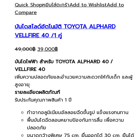
Quick Shop
หยิบใส่ตะกร้า
Add to Wishlist
Add to
Compare
บันไดสไลด์อัตโนมัติ TOYOTA ALPHARD
VELLFIRE 40 /1 คู่
Original
Current
49,000
฿
39,000
฿
price
price
บันไดไฟฟ้า สำหรับ TOYOTA ALPHARD 40 /
was:
is:
VELLFIRE 40
49,000฿.
39,000฿.
เพิ่มความปลอดภัยและอำนวยความสะดวกให้กับเด็ก และผู้
สูงอายุ
รายละเอียดผลิตภัณฑ์
รับประกันคุณภาพสินค้า 1 ปี
ทำจากอลูมิเนียมอัลลอยฉีดขึ้นรูป แข็งแรงทนทาน
พื้นบันไดฉีดลอนหยาบป้องกันการลื่น เพื่อความ
ปลอดภัย
ขนาดกว้างพิเศษ 75 cm. ยื่นออกได้ 30 cm. ยืนได้