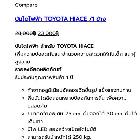
Compare
บันไดไฟฟ้า TOYOTA HIACE /1 ข้าง
Original
Current
28,000
฿
23,000
฿
price
price
บันไดไฟฟ้า สำหรับ TOYOTA HIACE
was:
is:
เพิ่มความปลอดภัยและอำนวยความสะดวกให้กับเด็ก และผู้
28,000฿.
23,000฿.
สูงอายุ
รายละเอียดผลิตภัณฑ์
รับประกันคุณภาพสินค้า 1 ปี
ทำจากอลูมิเนียมอัลลอยฉีดขึ้นรูป แข็งแรงทนทาน
พื้นบันไดฉีดลอนหยาบป้องกันการลื่น เพื่อความ
ปลอดภัย
ขนาดกว้างพิเศษ 75 cm. ยื่นออกได้ 30 cm. ยืนได้
เต็มเท้า
มีไฟ LED สองสว่างเปิดอัตโนมัติ
สามารถรับน้ำหนักได้ 250 kg.