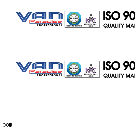
ประตู
สไลด์
ประตู
0
0
฿