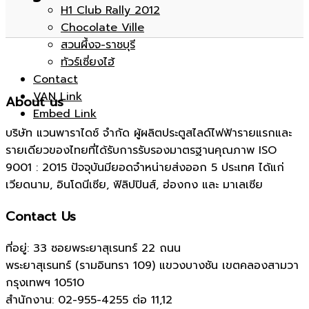
H1 Club Rally 2012
Chocolate Ville
สวนผึ้งจ-ราชบุรี
ทัวร์เซี่ยงไฮ้
รถ
|
Contact
VAN Link
About us
Embed Link
บริษัท แวนพาราไดซ์ จำกัด ผู้ผลิตประตูสไลด์ไฟฟ้ารายแรกและ
รายเดียวของไทยที่ได้รับการรับรองมาตรฐานคุณภาพ ISO
9001 : 2015 ปัจจุบันมียอดจำหน่ายส่งออก 5 ประเทศ ได้แก่
ตู้
รถ
เวียดนาม, อินโดนีเซีย, ฟิลิปปินส์, ฮ่องกง และ มาเลเซีย
Contact Us
ที่อยู่: 33 ซอยพระยาสุเรนทร์ 22 ถนน
พระยาสุเรนทร์ (รามอินทรา 109) แขวงบางชัน เขตคลองสามวา
|
กรุงเทพฯ 10510
ตู้
สำนักงาน:
02-955-4255 ต่อ 11,12