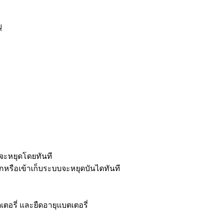
ุ
งจะหยุดโดยทันที
หรือเข้าเก็บระบบจะหยุดบันไดทันที
อรี่ และยืดอายุแบตเตอรี่