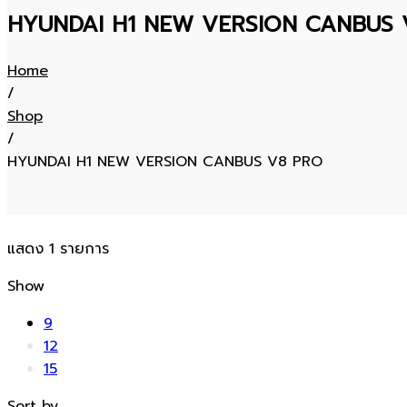
HYUNDAI H1 NEW VERSION CANBUS 
Home
/
Shop
/
HYUNDAI H1 NEW VERSION CANBUS V8 PRO
แสดง 1 รายการ
Show
9
12
15
Sort by