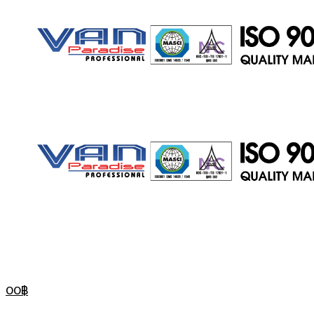
ประตู
สไลด์
ประตู
0
0
฿